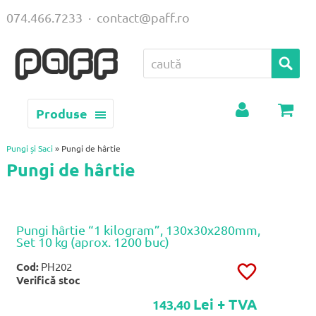
074.466.7233
·
contact@paff.ro
Produse
Contul
Coș
meu
Pungi și Saci
» Pungi de hârtie
Pungi de hârtie
Pungi hârtie “1 kilogram”, 130x30x280mm,
Set 10 kg (aprox. 1200 buc)
Cod:
PH202
Verifică stoc
Lei + TVA
143,40