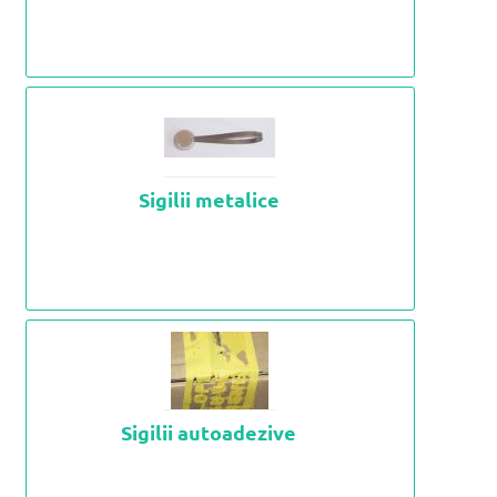
Sigilii metalice
Sigilii autoadezive