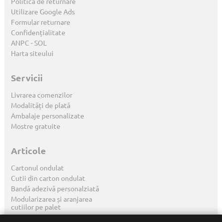
Politica de returnare
Utilizare Google Ads
Formular returnare
Confidențialitate
ANPC
-
SOL
Harta siteului
Servicii
Livrarea comenzilor
Modalități de plată
Ambalaje personalizate
Mostre gratuite
Articole
Cartonul ondulat
Cutii din carton ondulat
Bandă adezivă personalziată
Modularizarea și aranjarea
cutiilor pe palet
Marcarea ambalajelor