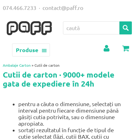
074.466.7233
·
contact@paff.ro
Produse
Contul
Coș
meu
Ambalaje Carton
» Cutii de carton
Cutii de carton · 9000+ modele
gata de expediere în 24h
pentru a căuta o dimensiune, selectați un
interval pentru fiecare dimensiune până
găsiți cutia potrivita, sau o dimensiune
apropiata.
sortați rezultatul în funcție de tipul de
cutie selectat (lăzi, cutii BAX, cutii cu