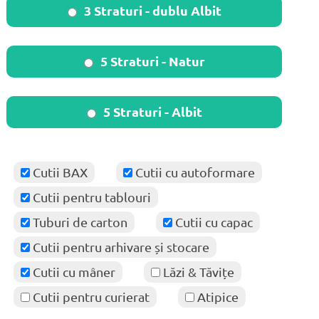
3 Straturi - dublu Albit
5 Straturi - Natur
5 Straturi - Albit
Cutii BAX
Cutii cu autoformare
Cutii pentru tablouri
Tuburi de carton
Cutii cu capac
Cutii pentru arhivare și stocare
Cutii cu mâner
Lăzi & Tăvițe
Cutii pentru curierat
Atipice