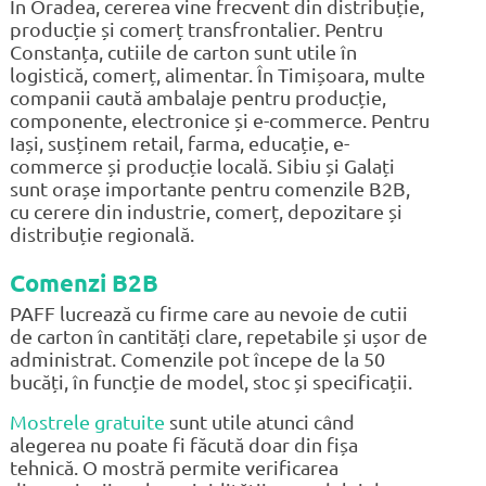
În Oradea, cererea vine frecvent din distribuție,
producție și comerț transfrontalier. Pentru
Constanța, cutiile de carton sunt utile în
logistică, comerț, alimentar. În Timișoara, multe
companii caută ambalaje pentru producție,
componente, electronice și e-commerce. Pentru
Iași, susținem retail, farma, educație, e-
commerce și producție locală. Sibiu și Galați
sunt orașe importante pentru comenzile B2B,
cu cerere din industrie, comerț, depozitare și
distribuție regională.
Comenzi B2B
PAFF lucrează cu firme care au nevoie de cutii
de carton în cantități clare, repetabile și ușor de
administrat. Comenzile pot începe de la 50
bucăți, în funcție de model, stoc și specificații.
Mostrele gratuite
sunt utile atunci când
alegerea nu poate fi făcută doar din fișa
tehnică. O mostră permite verificarea