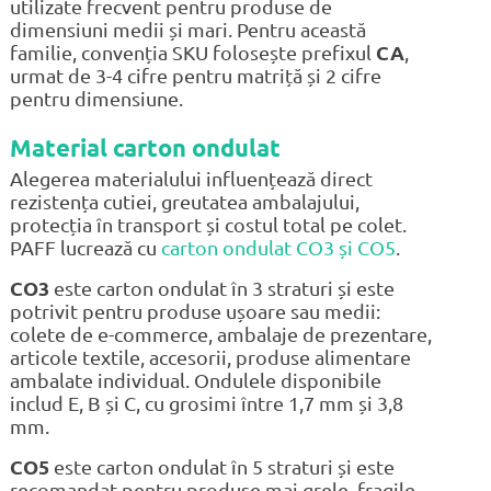
utilizate frecvent pentru produse de
dimensiuni medii și mari. Pentru această
familie, convenția SKU folosește prefixul
CA
,
urmat de 3-4 cifre pentru matriță și 2 cifre
pentru dimensiune.
Material carton ondulat
Alegerea materialului influențează direct
rezistența cutiei, greutatea ambalajului,
protecția în transport și costul total pe colet.
PAFF lucrează cu
carton ondulat CO3 și CO5
.
CO3
este carton ondulat în 3 straturi și este
potrivit pentru produse ușoare sau medii:
colete de e-commerce, ambalaje de prezentare,
articole textile, accesorii, produse alimentare
ambalate individual. Ondulele disponibile
includ E, B și C, cu grosimi între 1,7 mm și 3,8
mm.
CO5
este carton ondulat în 5 straturi și este
recomandat pentru produse mai grele, fragile