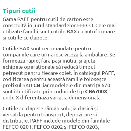
Tipuri cutii
Gama PAFF pentru cutii de carton este
construită în jurul standardelor FEFCO. Cele mai
utilizate familii sunt cutiile BAX cu autoformare
și cutiile cu clapete.
Cutiile BAX sunt recomandate pentru
companiile care urmăresc viteză la ambalare. Se
formează rapid, fără pași inutili, și ajută
echipele operaționale să reducă timpul
petrecut pentru fiecare colet. În catalogul PAFF,
codificarea pentru această familie folosește
prefixul SKU
CB
, iar modelele din matrița 670
sunt identificate prin coduri de tip
CB6700X
,
unde X diferențiază variația dimensională.
Cutiile cu clapete rămân soluția clasică și
versatilă pentru transport, depozitare și
distribuție. PAFF include modele din familiile
FEFCO 0201, FEFCO 0202 și FEFCO 0203,