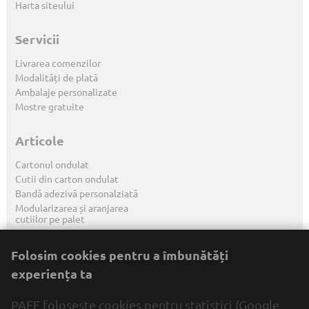
Harta siteului
Servicii
Livrarea comenzilor
Modalități de plată
Ambalaje personalizate
Mostre gratuite
Articole
Cartonul ondulat
Cutii din carton ondulat
Bandă adezivă personalziată
Modularizarea și aranjarea
cutiilor pe palet
Marcarea ambalajelor
Mai multe articole ...
Folosim cookies pentru a îmbunătăți
experiența ta
PAFF folosește cookies pentru statistici (Google