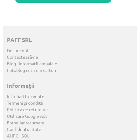
PAFF SRL
Despre noi
Contactează-ne
Blog · Informații ambalaje
Fotoblog cutii din carton
Informații
Întrebări frecvente
Termeni și condiții
Politica de returnare
Utilizare Google Ads
Formular returnare
Confidențialitate
ANPC
-
SOL