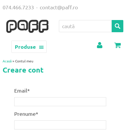
074.466.7233
·
contact@paff.ro
Produse
Contul
Coș
meu
Acasă
» Contul meu
Creare cont
Email*
Prenume*