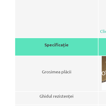
Cli
Specificație
Grosimea plăcii
Ghidul rezistenței