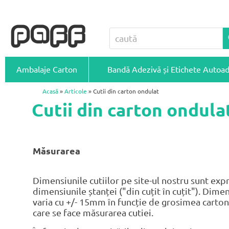
Ambalaje Carton
Bandă Adezivă și Etichete Autoa
Acasă
»
Articole
» Cutii din carton ondulat
Cutii din carton ondula
Măsurarea
Dimensiunile cutiilor pe site-ul nostru sunt exp
dimensiunile ștanței ("din cuțit în cuțit"). Dimen
varia cu +/- 15mm în funcție de grosimea cartonu
care se face măsurarea cutiei.