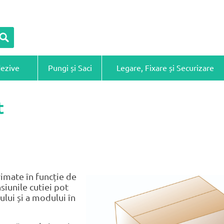
dezive
Pungi și Saci
Legare, Fixare și Securizare
t
rimate în funcție de
siunile cutiei pot
lui și a modului în