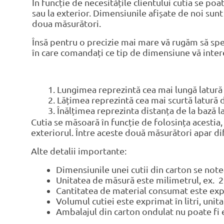
În funcție de necesitățile clientului cutia se poa
sau la exterior. Dimensiunile afișate de noi sun
doua măsurători.
Însă pentru o precizie mai mare vă rugăm să sp
în care comandați ce tip de dimensiune vă inter
Lungimea reprezintă cea mai lungă latură 
Lățimea reprezintă cea mai scurtă latură 
Înălțimea reprezinta distanța de la bază l
Cutia se măsoară în funcție de folosința acestia
exteriorul. Între aceste două măsurători apar di
Alte detalii importante:
Dimensiunile unei cutii din carton se note
Unitatea de măsură este milimetrul, ex
Cantitatea de material consumat este expr
Volumul cutiei este exprimat în litri, unita
Ambalajul din carton ondulat nu poate fi