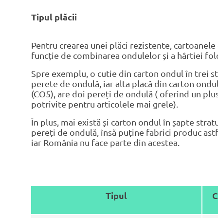
Tipul plăcii
Pentru crearea unei plăci rezistente, cartoanele
funcție de combinarea ondulelor și a hârtiei fol
Spre exemplu, o cutie din carton ondul în trei st
perete de ondulă, iar alta placă din carton ondul 
(CO5), are doi pereți de ondulă ( oferind un plus
potrivite pentru articolele mai grele).
În plus, mai există și carton ondul în șapte stratu
pereți de ondulă, însă puține fabrici produc astf
iar România nu face parte din acestea.
Tipul
C