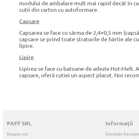
modului de ambalare mult mai rapid decât în ca
cutii din carton cu autoformare.
Capsare
Capsarea se face cu sârma de 2,4×0,5 mm (capsă f
capsare se prind toate straturile de hârtie ale c
lipire.
Lipire
Lipirea se face cu batoane de adeziv Hot-Melt. A
capsare, oferă cutiei un aspect placut. Noi rec
PAFF SRL
Informații
Despre noi
Întrebări frecven