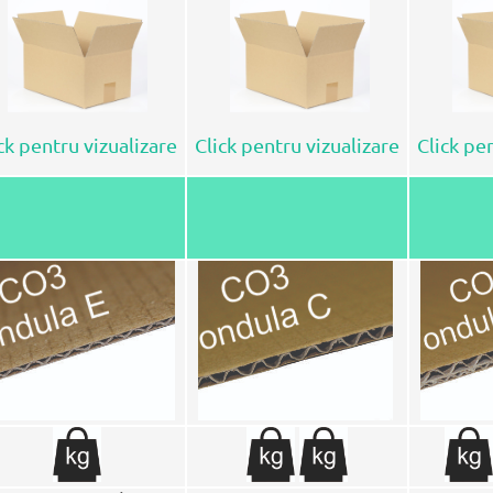
ck pentru vizualizare
Click pentru vizualizare
Click pe