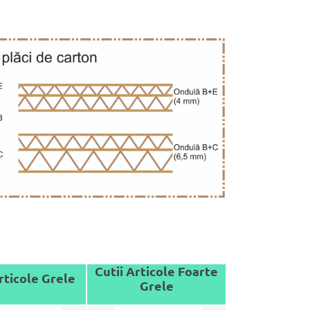
Cutii Articole Foarte
rticole Grele
Grele