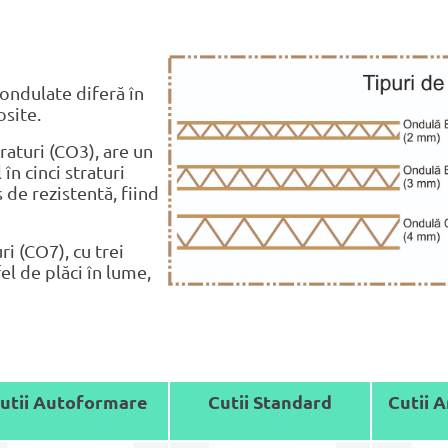
 ondulate diferă în
osite.
raturi (CO3), are un
în cinci straturi
 de rezistentă, fiind
ri (CO7), cu trei
el de plăci în lume,
utii Autoformare
Cutii Standard
Cutii A