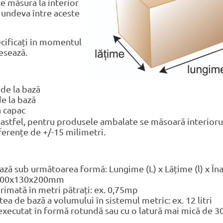
te măsura la interior
t undeva între aceste
ecificați în momentul
esează.
de la bază
de la bază
a capac
, astfel, pentru produsele ambalate se măsoară interiorul
ferențe de +/-15 milimetri.
ază sub următoarea formă: Lungime (L) x Lățime (l) x Îna
. 200x130x200mm
imată în metri pătrați: ex. 0,75mp
tea de bază a volumului în sistemul metric: ex. 12 litri
 executat în formă rotundă sau cu o latură mai mică de 