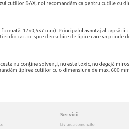
zul cutiilor BAX, noi recomandăm ca pentru cutiile cu d
ormată: 17×0,5×7 mm). Principalul avantaj al capsării cut
utiei din carton spre deosebire de lipire care va prinde d
cesta nu conține solvenți, nu este toxic, nu degajă miros
omandăm lipirea cutiilor cu o dimensiune de max. 600 mm 
Servicii
te
Livrarea comenzilor