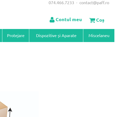
074.466.7233
·
contact@paff.ro
Contul meu
Coș
Protejare
Dispozitive și Aparate
Miscelaneu