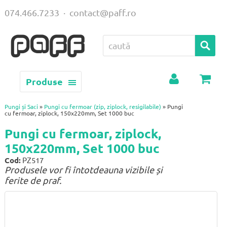
074.466.7233
·
contact@paff.ro
Produse
Contul
Coș
meu
Pungi și Saci
»
Pungi cu fermoar (zip, ziplock, resigilabile)
» Pungi
cu fermoar, ziplock, 150x220mm, Set 1000 buc
Pungi cu fermoar, ziplock,
150x220mm, Set 1000 buc
Cod:
PZ517
Produsele vor fi întotdeauna vizibile și
ferite de praf.