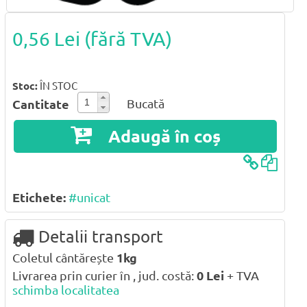
0,56 Lei
(fără TVA)
Stoc:
ÎN STOC
Bucată
Cantitate
Adaugă în coș
Etichete:
#unicat
Detalii transport
Coletul cântărește
1kg
Livrarea prin curier în , jud. costă:
0
Lei
+ TVA
schimba localitatea