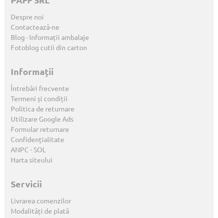
PAFF SRL
Despre noi
Contactează-ne
Blog · Informații ambalaje
Fotoblog cutii din carton
Informații
Întrebări frecvente
Termeni și condiții
Politica de returnare
Utilizare Google Ads
Formular returnare
Confidențialitate
ANPC
-
SOL
Harta siteului
Servicii
Livrarea comenzilor
Modalități de plată