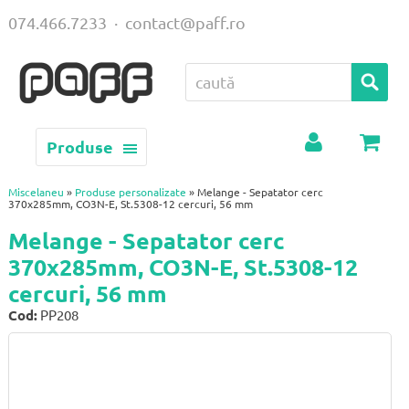
074.466.7233
·
contact@paff.ro
Produse
Contul
Coș
meu
Miscelaneu
»
Produse personalizate
» Melange - Sepatator cerc
370x285mm, CO3N-E, St.5308-12 cercuri, 56 mm
Melange - Sepatator cerc
370x285mm, CO3N-E, St.5308-12
cercuri, 56 mm
Cod:
PP208