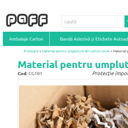
Ambalaje Carton
Bandă Adezivă și Etichete Autoa
Protejare
»
Material pentru umplutură din carton tocat
» Material 
Material pentru umplutu
Protecție împot
Cod:
CG101