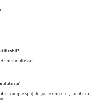
m
tilizabil?
t de mai multe ori.
umplutură?
tru a umple spațiile goale din cutii și pentru a
ui.