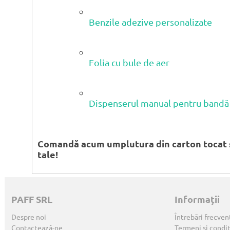
Benzile adezive personalizate
Folia cu bule de aer
Dispenserul manual pentru bandă
Comandă acum umplutura din carton tocat ș
tale!
PAFF SRL
Informații
Despre noi
Întrebări frecven
Contactează-ne
Termeni și condiț