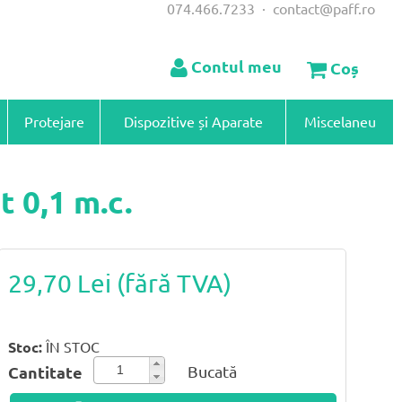
074.466.7233
·
contact@paff.ro
Contul meu
Coș
Protejare
Dispozitive și Aparate
Miscelaneu
 0,1 m.c.
29,70 Lei
(fără TVA)
Stoc:
ÎN STOC
Bucată
Cantitate