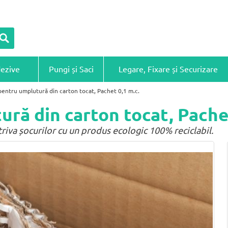
dezive
Pungi și Saci
Legare, Fixare și Securizare
pentru umplutură din carton tocat, Pachet 0,1 m.c.
ră din carton tocat, Pachet
riva șocurilor cu un produs ecologic 100% reciclabil.