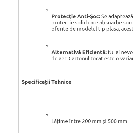
Protecție Anti-Șoc:
Se adaptează 
protecție solid care absoarbe șocur
oferite de modelul tip plasă, aces
Alternativă Eficientă:
Nu ai nevoi
de aer. Cartonul tocat este o varia
Specificații Tehnice
Lățime între 200 mm și 500 mm