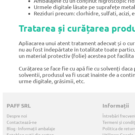
Ambalajele cu un conținut higroscopic rid
Urmele digitale lăsate pe suprafețe metalic
Reziduri precum: clorhidre, sulfati, acizi, e
Tratarea și curățarea prod
Apliacarea unui atent tratament adecvat și o cu
nu au fost îndepărtate în totalitate toate partic
un material protectiv (folie) acestea pot facilita
Curățarea se face fie cu apă fie cu solvenți daca
solventii, produsul va fi uscat înainte de a cont
urme digitale, grăsimii, etc.
PAFF SRL
Informații
Despre noi
Întrebări frecven
Contactează-ne
Termeni și condiț
Blog · Informații ambalaje
Politica de retur