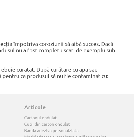
cția împotriva coroziunii să aibă succes. Dacă
 produsul nu a fost complet uscat, de exemplu sub
trebuie curătat. După curătare cu apa sau
ță pentru ca produsul să nu fie contaminat cu:
Articole
Cartonul ondulat
Cutii din carton ondulat
Bandă adezivă personalziată