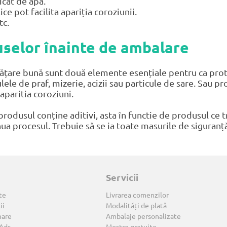
icat de apa.
e pot facilita apariția coroziunii.
tc.
uselor înainte de ambalare
rățare bună sunt două elemente esențiale pentru ca prote
ulele de praf, mizerie, acizii sau particule de sare. Sau
 aparitia coroziuni.
 produsul conține aditivi, asta în functie de produsul ce 
inua procesul. Trebuie să se ia toate masurile de siguran
Servicii
te
Livrarea comenzilor
ii
Modalități de plată
nare
Ambalaje personalizate