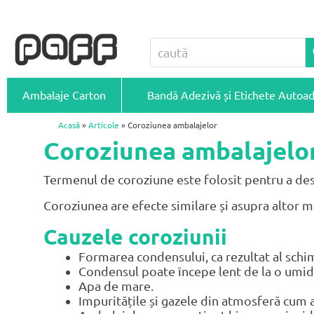
Ambalaje Carton
Bandă Adezivă și Etichete Autoa
Acasă
»
Articole
» Coroziunea ambalajelor
Coroziunea ambalajelo
Termenul de coroziune este folosit pentru a desc
Coroziunea are efecte similare și asupra altor ma
Cauzele coroziunii
Formarea condensului, ca rezultat al schi
Condensul poate începe lent de la o umid
Apa de mare.
Impuritățile și gazele din atmosferă cum ar