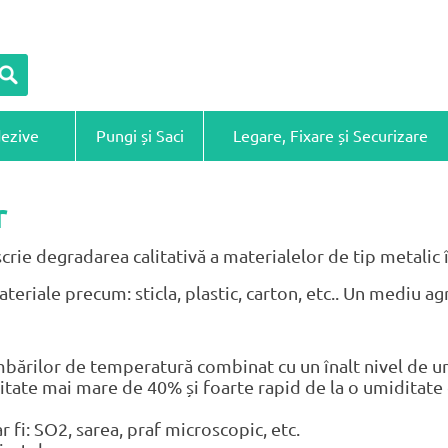
dezive
Pungi și Saci
Legare, Fixare și Securizare
r
rie degradarea calitativă a materialelor de tip metalic î
teriale precum: sticla, plastic, carton, etc.. Un mediu a
mbărilor de temperatură combinat cu un înalt nivel de u
itate mai mare de 40% și foarte rapid de la o umiditat
 fi: SO2, sarea, praf microscopic, etc.