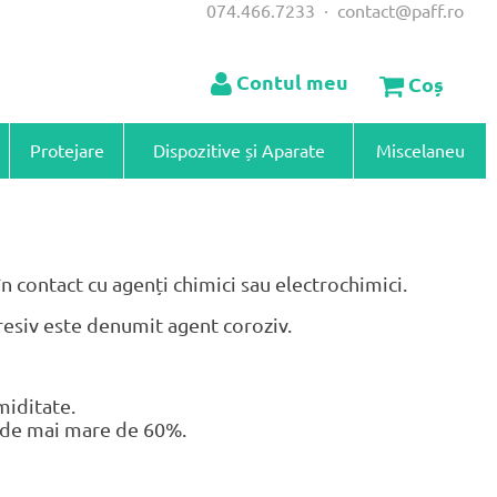
074.466.7233
·
contact@paff.ro
Contul meu
Coș
Protejare
Dispozitive și Aparate
Miscelaneu
n contact cu agenți chimici sau electrochimici.
gresiv este denumit agent coroziv.
miditate.
e de mai mare de 60%.