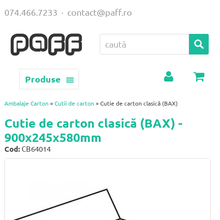
074.466.7233
·
contact@paff.ro
Produse
Contul
Coș
meu
Ambalaje Carton
»
Cutii de carton
» Cutie de carton clasică (BAX)
Cutie de carton clasică (BAX) -
900x245x580mm
Cod:
CB64014