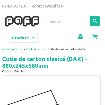
074.466.7233
·
contact@paff.ro
Produse
Contul
Coș
meu
Ambalaje Carton
»
Cutii de carton
» Cutie de carton clasică (BAX)
Cutie de carton clasică (BAX) -
880x245x580mm
Cod:
CB64016