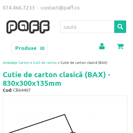
074.466.7233
·
contact@paff.ro
Produse
Contul
Coș
meu
Ambalaje Carton
»
Cutii de carton
» Cutie de carton clasică (BAX)
Cutie de carton clasică (BAX) -
830x300x135mm
Cod:
CB64407