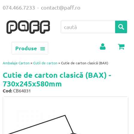
074.466.7233
·
contact@paff.ro
Produse
Contul
Coș
meu
Ambalaje Carton
»
Cutii de carton
» Cutie de carton clasică (BAX)
Cutie de carton clasică (BAX) -
730x245x580mm
Cod:
CB64031