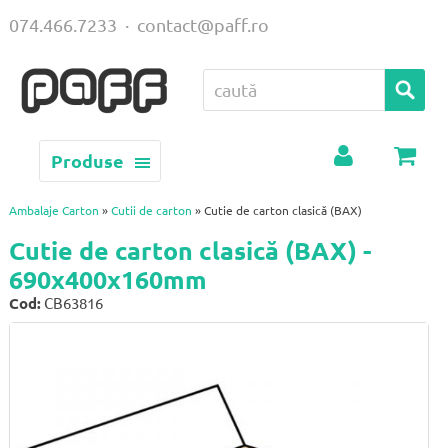
074.466.7233
·
contact@paff.ro
Produse
Contul
Coș
meu
Ambalaje Carton
»
Cutii de carton
» Cutie de carton clasică (BAX)
Cutie de carton clasică (BAX) -
690x400x160mm
Cod:
CB63816