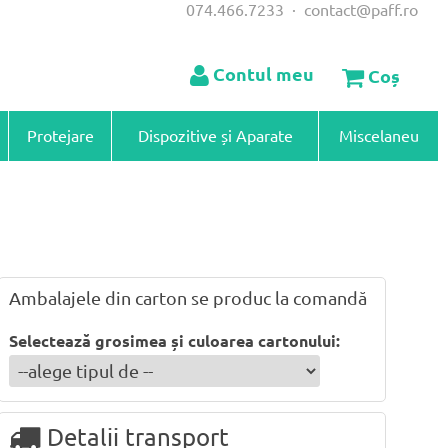
074.466.7233
·
contact@paff.ro
Contul meu
Coș
Protejare
Dispozitive și Aparate
Miscelaneu
Ambalajele din carton se produc la comandă
Selectează grosimea și culoarea cartonului:
Detalii transport