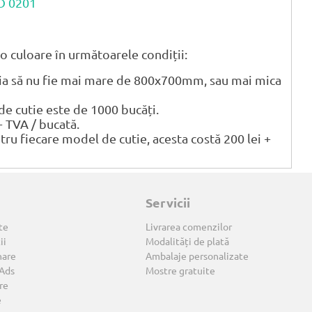
CO 0201
o culoare în următoarele condiții:
tia să nu fie mai mare de 800x700mm, sau mai mica
 cutie este de 1000 bucăți.
+ TVA / bucată.
ntru fiecare model de cutie, acesta costă 200 lei +
Servicii
te
Livrarea comenzilor
ii
Modalități de plată
nare
Ambalaje personalizate
 Ads
Mostre gratuite
re
e