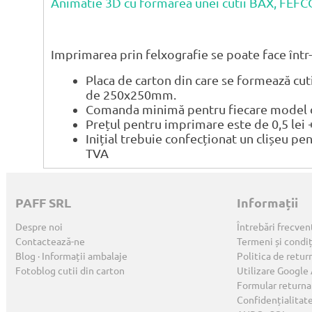
Animatie 3D cu formarea unei cutii BAX, FEF
Imprimarea prin felxografie se poate face într-
Placa de carton din care se formează cu
de 250x250mm.
Comanda minimă pentru fiecare model de
Prețul pentru imprimare este de 0,5 lei 
Inițial trebuie confecționat un clișeu pe
TVA
PAFF SRL
Informații
Despre noi
Întrebări frecven
Contactează-ne
Termeni și condiț
Blog · Informații ambalaje
Politica de retur
Fotoblog cutii din carton
Utilizare Google
Formular returna
Confidențialitat