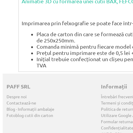
Animatie 3D cu formarea unei cutii BAX, FEF
Imprimarea prin felxografie se poate face într-
Placa de carton din care se formează cu
de 250x250mm.
Comanda minimă pentru fiecare model de
Prețul pentru imprimare este de 0,5 lei 
Inițial trebuie confecționat un clișeu pe
TVA
PAFF SRL
Informații
Despre noi
Întrebări frecven
Contactează-ne
Termeni și condiț
Blog · Informații ambalaje
Politica de retur
Fotoblog cutii din carton
Utilizare Google
Formular returna
Confidențialitat