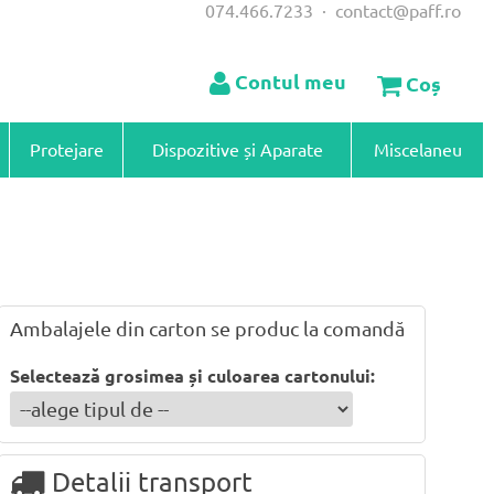
074.466.7233
·
contact@paff.ro
Contul meu
Coș
Protejare
Dispozitive și Aparate
Miscelaneu
Ambalajele din carton se produc la comandă
Selectează grosimea și culoarea cartonului:
Detalii transport