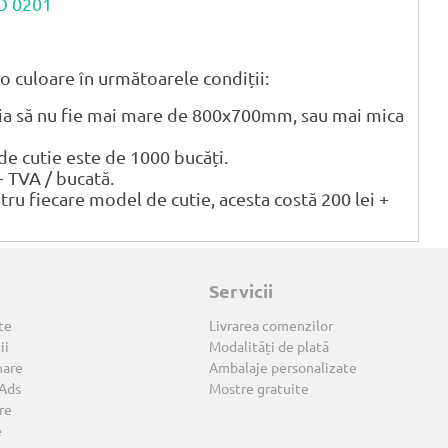
CO 0201
o culoare în următoarele condiții:
tia să nu fie mai mare de 800x700mm, sau mai mica
 cutie este de 1000 bucăți.
+ TVA / bucată.
ntru fiecare model de cutie, acesta costă 200 lei +
Servicii
te
Livrarea comenzilor
ii
Modalități de plată
nare
Ambalaje personalizate
 Ads
Mostre gratuite
re
e