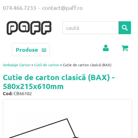
074.466.7233
·
contact@paff.ro
Produse
Contul
Coș
meu
Ambalaje Carton
»
Cutii de carton
» Cutie de carton clasică (BAX)
Cutie de carton clasică (BAX) -
580x215x610mm
Cod:
CB66102