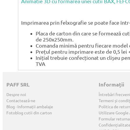
Animatie 3D cu formarea unei cutii BAX, FEF
Imprimarea prin felxografie se poate face într-
Placa de carton din care se formează cu
de 250x250mm.
Comanda minimă pentru fiecare model de
Prețul pentru imprimare este de 0,5 lei 
Inițial trebuie confecționat un clișeu pe
TVA
PAFF SRL
Informații
Despre noi
Întrebări frecven
Contactează-ne
Termeni și condiț
Blog · Informații ambalaje
Politica de retur
Fotoblog cutii din carton
Utilizare Google
Formular returna
Confidențialitat