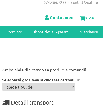
074.466.7233
·
contact@paff.ro
Contul meu
Coș
Protejare
Dispozitive și Aparate
Miscelaneu
Ambalajele din carton se produc la comandă
Selectează grosimea și culoarea cartonului:
Detalii transport