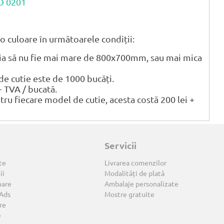
CO 0201
o culoare în următoarele condiții:
tia să nu fie mai mare de 800x700mm, sau mai mica
 cutie este de 1000 bucăți.
+ TVA / bucată.
ntru fiecare model de cutie, acesta costă 200 lei +
Servicii
te
Livrarea comenzilor
ii
Modalități de plată
nare
Ambalaje personalizate
 Ads
Mostre gratuite
re
e