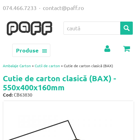
074.466.7233
·
contact@paff.ro
Produse
Contul
Coș
meu
Ambalaje Carton
»
Cutii de carton
» Cutie de carton clasică (BAX)
Cutie de carton clasică (BAX) -
550x400x160mm
Cod:
CB63830