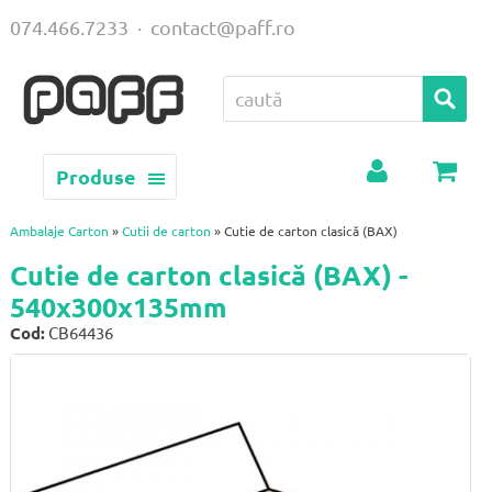
074.466.7233
·
contact@paff.ro
Produse
Contul
Coș
meu
Ambalaje Carton
»
Cutii de carton
» Cutie de carton clasică (BAX)
Cutie de carton clasică (BAX) -
540x300x135mm
Cod:
CB64436