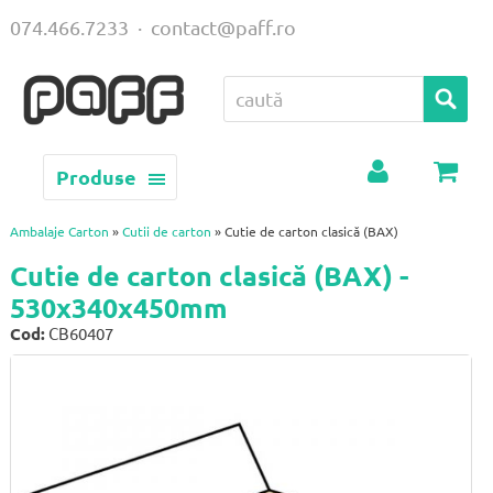
074.466.7233
·
contact@paff.ro
Produse
Contul
Coș
meu
Ambalaje Carton
»
Cutii de carton
» Cutie de carton clasică (BAX)
Cutie de carton clasică (BAX) -
530x340x450mm
Cod:
CB60407