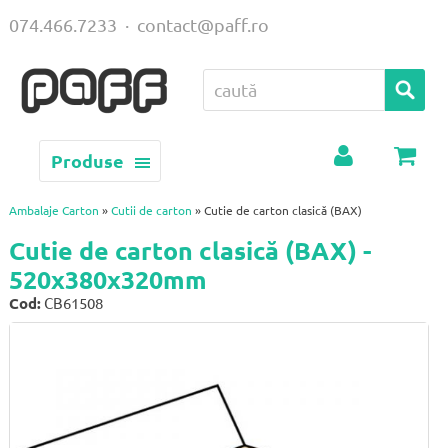
074.466.7233
·
contact@paff.ro
Produse
Contul
Coș
meu
Ambalaje Carton
»
Cutii de carton
» Cutie de carton clasică (BAX)
Cutie de carton clasică (BAX) -
520x380x320mm
Cod:
CB61508