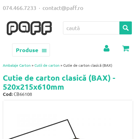
074.466.7233
·
contact@paff.ro
Produse
Contul
Coș
meu
Ambalaje Carton
»
Cutii de carton
» Cutie de carton clasică (BAX)
Cutie de carton clasică (BAX) -
520x215x610mm
Cod:
CB66108