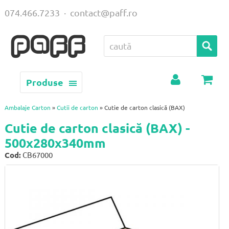
074.466.7233
·
contact@paff.ro
Produse
Contul
Coș
meu
Ambalaje Carton
»
Cutii de carton
» Cutie de carton clasică (BAX)
Cutie de carton clasică (BAX) -
500x280x340mm
Cod:
CB67000