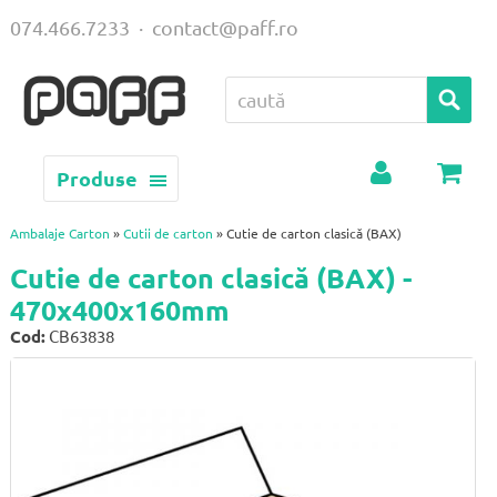
074.466.7233
·
contact@paff.ro
Produse
Contul
Coș
meu
Ambalaje Carton
»
Cutii de carton
» Cutie de carton clasică (BAX)
Cutie de carton clasică (BAX) -
470x400x160mm
Cod:
CB63838