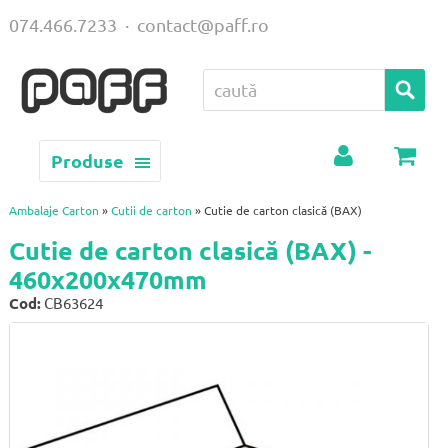
074.466.7233
·
contact@paff.ro
Produse
Contul
Coș
meu
Ambalaje Carton
»
Cutii de carton
» Cutie de carton clasică (BAX)
Cutie de carton clasică (BAX) -
460x200x470mm
Cod:
CB63624