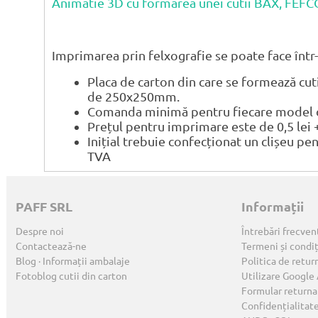
Animatie 3D cu formarea unei cutii BAX, FEF
Imprimarea prin felxografie se poate face într-
Placa de carton din care se formează cu
de 250x250mm.
Comanda minimă pentru fiecare model de
Prețul pentru imprimare este de 0,5 lei 
Inițial trebuie confecționat un clișeu pe
TVA
PAFF SRL
Informații
Despre noi
Întrebări frecven
Contactează-ne
Termeni și condiț
Blog · Informații ambalaje
Politica de retur
Fotoblog cutii din carton
Utilizare Google
Formular returna
Confidențialitat