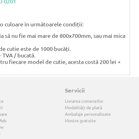
CO 0201
o culoare în următoarele condiții:
tia să nu fie mai mare de 800x700mm, sau mai mica
 cutie este de 1000 bucăți.
+ TVA / bucată.
ntru fiecare model de cutie, acesta costă 200 lei +
Servicii
te
Livrarea comenzilor
ii
Modalități de plată
nare
Ambalaje personalizate
 Ads
Mostre gratuite
re
e