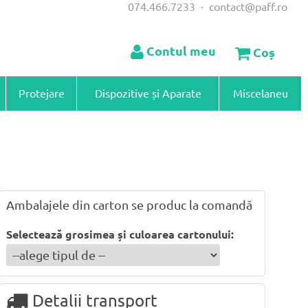
074.466.7233
·
contact@paff.ro
Contul meu
Coș
Protejare
Dispozitive și Aparate
Miscelaneu
Ambalajele din carton se produc la comandă
Selectează grosimea și culoarea cartonului:
Detalii transport