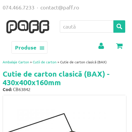
074.466.7233
·
contact@paff.ro
Produse
Contul
Coș
meu
Ambalaje Carton
»
Cutii de carton
» Cutie de carton clasică (BAX)
Cutie de carton clasică (BAX) -
430x400x160mm
Cod:
CB63842