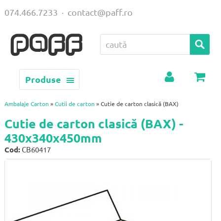
074.466.7233
·
contact@paff.ro
Produse
Contul
Coș
meu
Ambalaje Carton
»
Cutii de carton
» Cutie de carton clasică (BAX)
Cutie de carton clasică (BAX) -
430x340x450mm
Cod:
CB60417