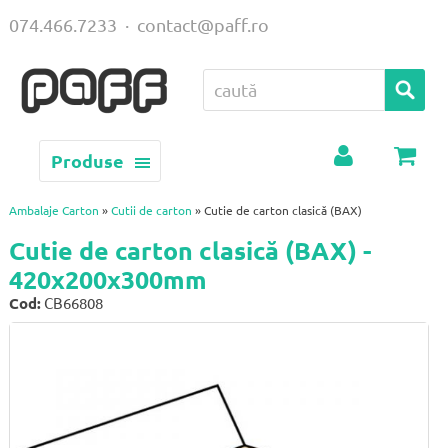
074.466.7233
·
contact@paff.ro
Produse
Contul
Coș
meu
Ambalaje Carton
»
Cutii de carton
» Cutie de carton clasică (BAX)
Cutie de carton clasică (BAX) -
420x200x300mm
Cod:
CB66808