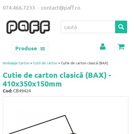
074.466.7233
·
contact@paff.ro
Produse
Contul
Coș
meu
Ambalaje Carton
»
Cutii de carton
» Cutie de carton clasică (BAX)
Cutie de carton clasică (BAX) -
410x350x150mm
Cod:
CB49424