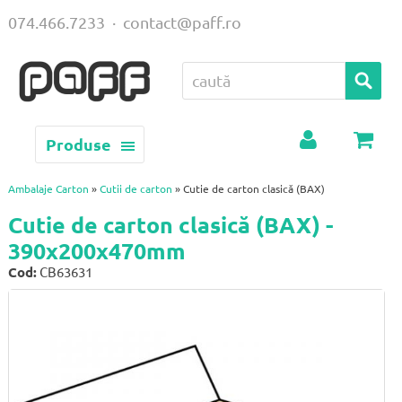
074.466.7233
·
contact@paff.ro
Produse
Contul
Coș
meu
Ambalaje Carton
»
Cutii de carton
» Cutie de carton clasică (BAX)
Cutie de carton clasică (BAX) -
390x200x470mm
Cod:
CB63631