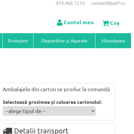
074.466.7233
·
contact@paff.ro
Contul meu
Coș
Protejare
Dispozitive și Aparate
Miscelaneu
Ambalajele din carton se produc la comandă
Selectează grosimea și culoarea cartonului:
Detalii transport