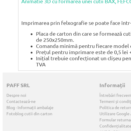
Animatie 3D cu formarea unei cutii BAX, FEF
Imprimarea prin felxografie se poate face într-
Placa de carton din care se formează cu
de 250x250mm.
Comanda minimă pentru fiecare model de
Prețul pentru imprimare este de 0,5 lei 
Inițial trebuie confecționat un clișeu pe
TVA
PAFF SRL
Informații
Despre noi
Întrebări frecven
Contactează-ne
Termeni și condiț
Blog · Informații ambalaje
Politica de retur
Fotoblog cutii din carton
Utilizare Google
Formular returna
Confidențialitat