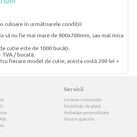
CO 0201
o culoare în următoarele condiții:
tia să nu fie mai mare de 800x700mm, sau mai mica
 cutie este de 1000 bucăți.
+ TVA / bucată.
ntru fiecare model de cutie, acesta costă 200 lei +
Servicii
te
Livrarea comenzilor
ii
Modalități de plată
nare
Ambalaje personalizate
 Ads
Mostre gratuite
re
e