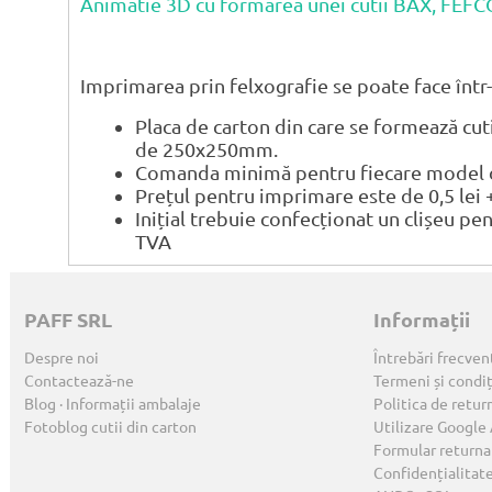
Animatie 3D cu formarea unei cutii BAX, FEF
Imprimarea prin felxografie se poate face într-
Placa de carton din care se formează cu
de 250x250mm.
Comanda minimă pentru fiecare model de
Prețul pentru imprimare este de 0,5 lei 
Inițial trebuie confecționat un clișeu pe
TVA
PAFF SRL
Informații
Despre noi
Întrebări frecven
Contactează-ne
Termeni și condiț
Blog · Informații ambalaje
Politica de retur
Fotoblog cutii din carton
Utilizare Google
Formular returna
Confidențialitat