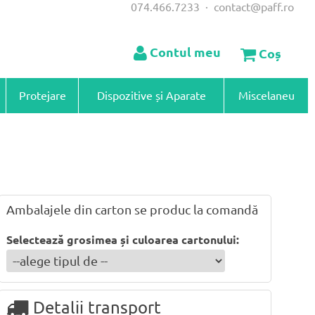
074.466.7233
·
contact@paff.ro
Contul meu
Coș
Protejare
Dispozitive și Aparate
Miscelaneu
Ambalajele din carton se produc la comandă
Selectează grosimea și culoarea cartonului:
Detalii transport