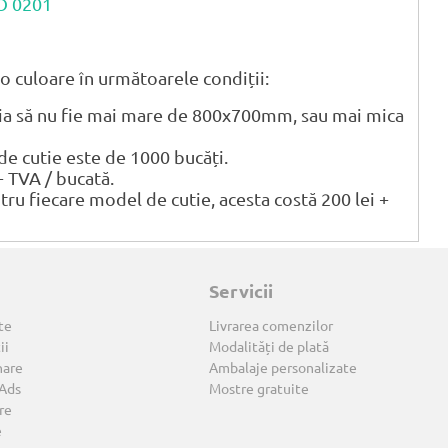
CO 0201
o culoare în următoarele condiții:
tia să nu fie mai mare de 800x700mm, sau mai mica
 cutie este de 1000 bucăți.
+ TVA / bucată.
ntru fiecare model de cutie, acesta costă 200 lei +
Servicii
te
Livrarea comenzilor
ii
Modalități de plată
nare
Ambalaje personalizate
 Ads
Mostre gratuite
re
e