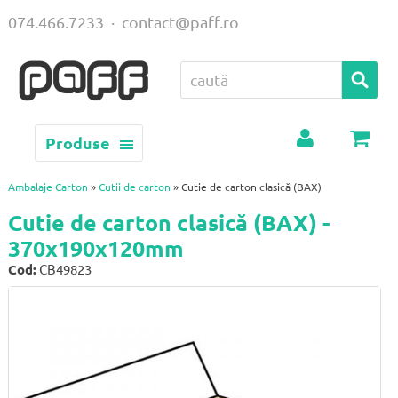
074.466.7233
·
contact@paff.ro
Produse
Contul
Coș
meu
Ambalaje Carton
»
Cutii de carton
» Cutie de carton clasică (BAX)
Cutie de carton clasică (BAX) -
370x190x120mm
Cod:
CB49823