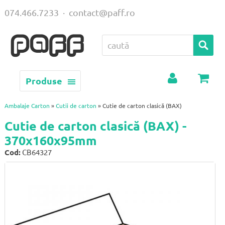
074.466.7233
·
contact@paff.ro
Produse
Contul
Coș
meu
Ambalaje Carton
»
Cutii de carton
» Cutie de carton clasică (BAX)
Cutie de carton clasică (BAX) -
370x160x95mm
Cod:
CB64327