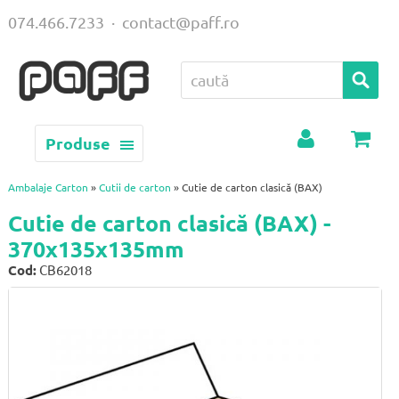
074.466.7233
·
contact@paff.ro
Produse
Contul
Coș
meu
Ambalaje Carton
»
Cutii de carton
» Cutie de carton clasică (BAX)
Cutie de carton clasică (BAX) -
370x135x135mm
Cod:
CB62018