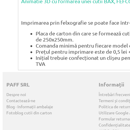
Animatie 3D cu formarea unei cutii BAX, FEF
Imprimarea prin felxografie se poate face într-
Placa de carton din care se formează cu
de 250x250mm.
Comanda minimă pentru fiecare model de
Prețul pentru imprimare este de 0,5 lei 
Inițial trebuie confecționat un clișeu pe
TVA
PAFF SRL
Informații
Despre noi
Întrebări frecven
Contactează-ne
Termeni și condiț
Blog · Informații ambalaje
Politica de retur
Fotoblog cutii din carton
Utilizare Google
Formular returna
Confidențialitat