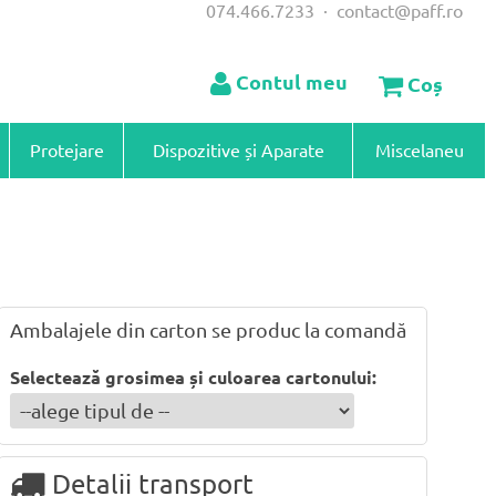
074.466.7233
·
contact@paff.ro
Contul meu
Coș
Protejare
Dispozitive și Aparate
Miscelaneu
Ambalajele din carton se produc la comandă
Selectează grosimea și culoarea cartonului:
Detalii transport