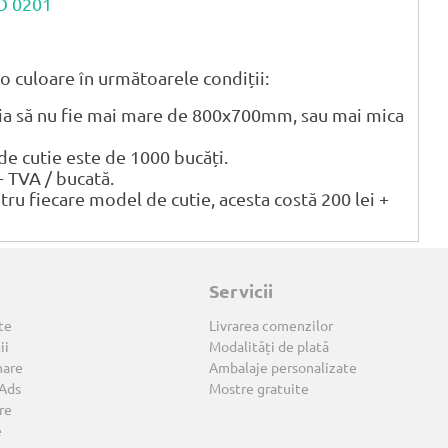
CO 0201
o culoare în următoarele condiții:
tia să nu fie mai mare de 800x700mm, sau mai mica
 cutie este de 1000 bucăți.
+ TVA / bucată.
ntru fiecare model de cutie, acesta costă 200 lei +
Servicii
te
Livrarea comenzilor
ii
Modalități de plată
nare
Ambalaje personalizate
 Ads
Mostre gratuite
re
e