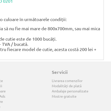
CO 0201
o culoare în următoarele condiții:
tia să nu fie mai mare de 800x700mm, sau mai mica
 cutie este de 1000 bucăți.
+ TVA / bucată.
ntru fiecare model de cutie, acesta costă 200 lei +
Servicii
te
Livrarea comenzilor
ii
Modalități de plată
nare
Ambalaje personalizate
 Ads
Mostre gratuite
re
e