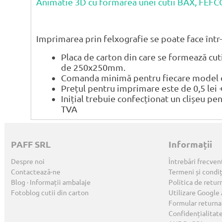
Animatie 3D cu formarea unei cutii BAX, FEF
Imprimarea prin felxografie se poate face într-
Placa de carton din care se formează cu
de 250x250mm.
Comanda minimă pentru fiecare model de
Prețul pentru imprimare este de 0,5 lei 
Inițial trebuie confecționat un clișeu pe
TVA
PAFF SRL
Informații
Despre noi
Întrebări frecven
Contactează-ne
Termeni și condiț
Blog · Informații ambalaje
Politica de retur
Fotoblog cutii din carton
Utilizare Google
Formular returna
Confidențialitat