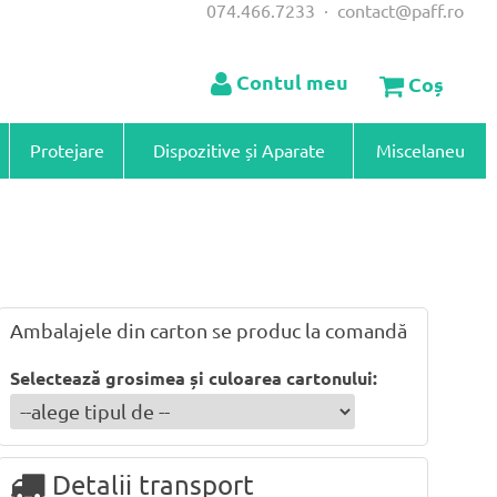
074.466.7233
·
contact@paff.ro
Contul meu
Coș
Protejare
Dispozitive și Aparate
Miscelaneu
Ambalajele din carton se produc la comandă
Selectează grosimea și culoarea cartonului:
Detalii transport