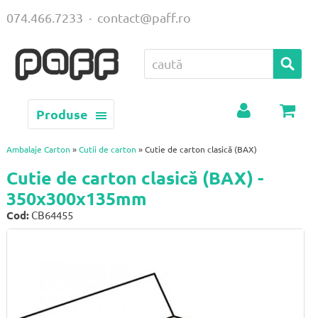
074.466.7233
·
contact@paff.ro
Produse
Contul
Coș
meu
Ambalaje Carton
»
Cutii de carton
» Cutie de carton clasică (BAX)
Cutie de carton clasică (BAX) -
350x300x135mm
Cod:
CB64455