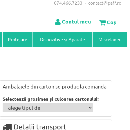
074.466.7233
·
contact@paff.ro
Contul meu
Coș
Protejare
Dispozitive și Aparate
Miscelaneu
Ambalajele din carton se produc la comandă
Selectează grosimea și culoarea cartonului:
Detalii transport