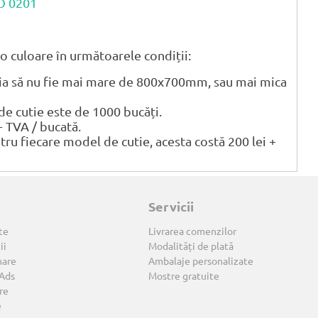
CO 0201
o culoare în următoarele condiții:
tia să nu fie mai mare de 800x700mm, sau mai mica
 cutie este de 1000 bucăți.
+ TVA / bucată.
ntru fiecare model de cutie, acesta costă 200 lei +
Servicii
te
Livrarea comenzilor
ii
Modalități de plată
nare
Ambalaje personalizate
 Ads
Mostre gratuite
re
e