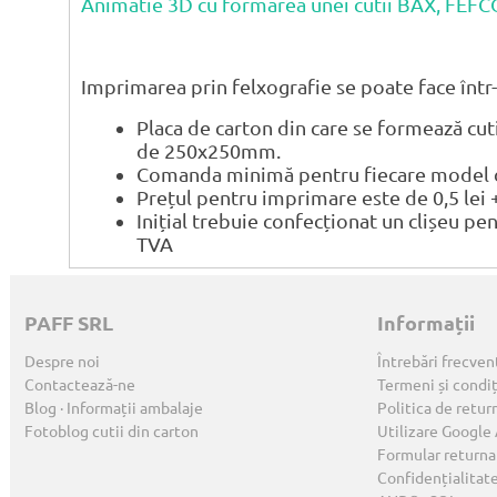
Animatie 3D cu formarea unei cutii BAX, FEF
Imprimarea prin felxografie se poate face într-
Placa de carton din care se formează cu
de 250x250mm.
Comanda minimă pentru fiecare model de
Prețul pentru imprimare este de 0,5 lei 
Inițial trebuie confecționat un clișeu pe
TVA
PAFF SRL
Informații
Despre noi
Întrebări frecven
Contactează-ne
Termeni și condiț
Blog · Informații ambalaje
Politica de retur
Fotoblog cutii din carton
Utilizare Google
Formular returna
Confidențialitat