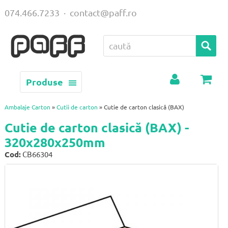
074.466.7233
·
contact@paff.ro
Produse
Contul
Coș
meu
Ambalaje Carton
»
Cutii de carton
» Cutie de carton clasică (BAX)
Cutie de carton clasică (BAX) -
320x280x250mm
Cod:
CB66304