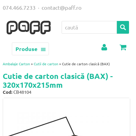
074.466.7233
·
contact@paff.ro
Produse
Contul
Coș
meu
Ambalaje Carton
»
Cutii de carton
» Cutie de carton clasică (BAX)
Cutie de carton clasică (BAX) -
320x170x215mm
Cod:
CB48104