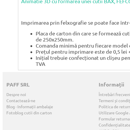
Animatie 3D cu formarea unei cutii BAX, FEF
Imprimarea prin felxografie se poate face într-
Placa de carton din care se formează cu
de 250x250mm.
Comanda minimă pentru fiecare model de
Prețul pentru imprimare este de 0,5 lei 
Inițial trebuie confecționat un clișeu pe
TVA
PAFF SRL
Informații
Despre noi
Întrebări frecven
Contactează-ne
Termeni și condiț
Blog · Informații ambalaje
Politica de retur
Fotoblog cutii din carton
Utilizare Google
Formular returna
Confidențialitat