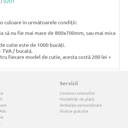
CO 0201
o culoare în următoarele condiții:
tia să nu fie mai mare de 800x700mm, sau mai mica
 cutie este de 1000 bucăți.
+ TVA / bucată.
ntru fiecare model de cutie, acesta costă 200 lei +
Servicii
te
Livrarea comenzilor
ii
Modalități de plată
nare
Ambalaje personalizate
 Ads
Mostre gratuite
re
e