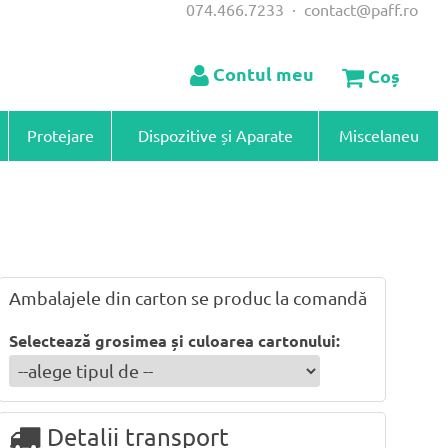
074.466.7233
·
contact@paff.ro
Contul meu
Coș
Protejare
Dispozitive și Aparate
Miscelaneu
Ambalajele din carton se produc la comandă
Selectează grosimea și culoarea cartonului:
Detalii transport