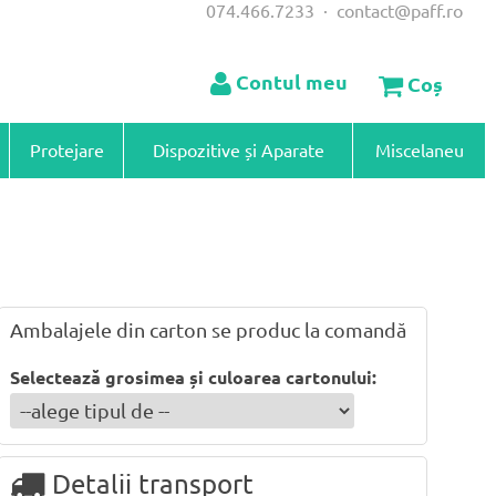
074.466.7233
·
contact@paff.ro
Contul meu
Coș
Protejare
Dispozitive și Aparate
Miscelaneu
Ambalajele din carton se produc la comandă
Selectează grosimea și culoarea cartonului:
Detalii transport