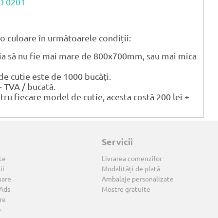
CO 0201
o culoare în următoarele condiții:
tia să nu fie mai mare de 800x700mm, sau mai mica
 cutie este de 1000 bucăți.
+ TVA / bucată.
ntru fiecare model de cutie, acesta costă 200 lei +
Servicii
te
Livrarea comenzilor
ii
Modalități de plată
nare
Ambalaje personalizate
 Ads
Mostre gratuite
re
e