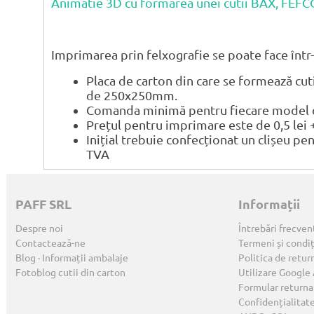
Animatie 3D cu formarea unei cutii BAX, FEF
Imprimarea prin felxografie se poate face într-
Placa de carton din care se formează cu
de 250x250mm.
Comanda minimă pentru fiecare model de
Prețul pentru imprimare este de 0,5 lei 
Inițial trebuie confecționat un clișeu pe
TVA
PAFF SRL
Informații
Despre noi
Întrebări frecven
Contactează-ne
Termeni și condiț
Blog · Informații ambalaje
Politica de retur
Fotoblog cutii din carton
Utilizare Google
Formular returna
Confidențialitat