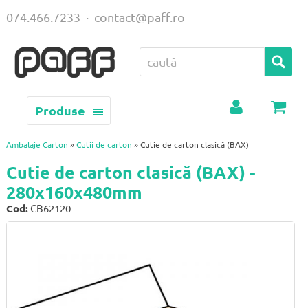
074.466.7233
·
contact@paff.ro
Produse
Contul
Coș
meu
Ambalaje Carton
»
Cutii de carton
» Cutie de carton clasică (BAX)
Cutie de carton clasică (BAX) -
280x160x480mm
Cod:
CB62120