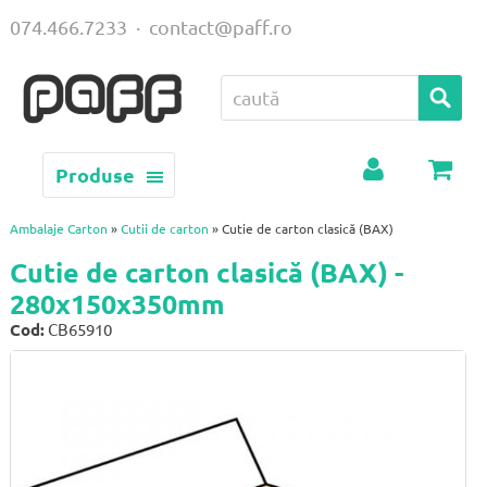
074.466.7233
·
contact@paff.ro
Produse
Contul
Coș
meu
Ambalaje Carton
»
Cutii de carton
» Cutie de carton clasică (BAX)
Cutie de carton clasică (BAX) -
280x150x350mm
Cod:
CB65910