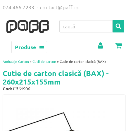
074.466.7233
·
contact@paff.ro
Produse
Contul
Coș
meu
Ambalaje Carton
»
Cutii de carton
» Cutie de carton clasică (BAX)
Cutie de carton clasică (BAX) -
260x215x155mm
Cod:
CB61906