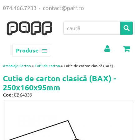
074.466.7233
·
contact@paff.ro
Produse
Contul
Coș
meu
Ambalaje Carton
»
Cutii de carton
» Cutie de carton clasică (BAX)
Cutie de carton clasică (BAX) -
250x160x95mm
Cod:
CB64339