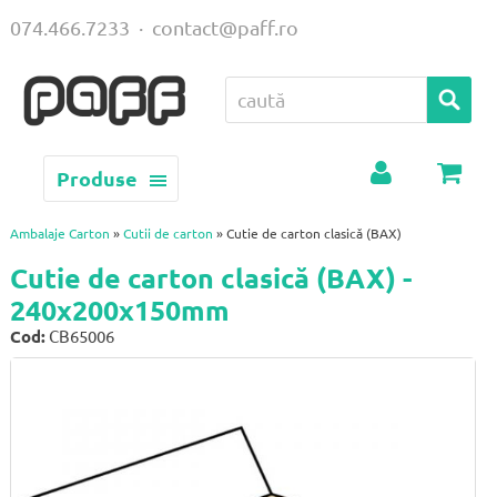
074.466.7233
·
contact@paff.ro
Produse
Contul
Coș
meu
Ambalaje Carton
»
Cutii de carton
» Cutie de carton clasică (BAX)
Cutie de carton clasică (BAX) -
240x200x150mm
Cod:
CB65006